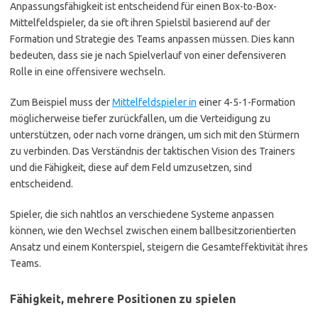
Anpassungsfähigkeit ist entscheidend für einen Box-to-Box-
Mittelfeldspieler, da sie oft ihren Spielstil basierend auf der
Formation und Strategie des Teams anpassen müssen. Dies kann
bedeuten, dass sie je nach Spielverlauf von einer defensiveren
Rolle in eine offensivere wechseln.
Zum Beispiel muss der
Mittelfeldspieler in
einer 4-5-1-Formation
möglicherweise tiefer zurückfallen, um die Verteidigung zu
unterstützen, oder nach vorne drängen, um sich mit den Stürmern
zu verbinden. Das Verständnis der taktischen Vision des Trainers
und die Fähigkeit, diese auf dem Feld umzusetzen, sind
entscheidend.
Spieler, die sich nahtlos an verschiedene Systeme anpassen
können, wie den Wechsel zwischen einem ballbesitzorientierten
Ansatz und einem Konterspiel, steigern die Gesamteffektivität ihres
Teams.
Fähigkeit, mehrere Positionen zu spielen