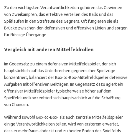
Zu den wichtigsten Verantwortlichkeiten gehören das Gewinnen
von Zweikämpfen, das effektive Verteilen des Balls und das
Spätlaufen in den Strafraum des Gegners. Oft fungieren sie als
Brücke zwischen den defensiven und offensiven Linien und sorgen
für flüssige Übergänge.
Vergleich mit anderen Mittelfeldrollen
Im Gegensatz zu einem defensiven Mittelfeldspieler, der sich
hauptsächlich auf das Unterbrechen gegnerischer Spielzüge
konzentriert, balanciert der Box-to-Box-Mittelfeldspieler defensive
Aufgaben mit offensiven Beiträgen. Im Gegensatz dazu agiert ein
offensiver Mittelfeldspieler typischerweise höher auf dem
Spielfeld und konzentriert sich hauptsächlich auf die Schaffung
von Chancen.
Während sowohl Box-to-Box- als auch zentrale Mittelfeldspieler
einige Verantwortlichkeiten teilen, wird von ersterem erwartet,
dass er mehr Raum abdeckt und zu beiden Enden des Spielfelds