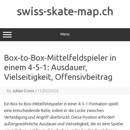
Skip
to
swiss-skate-map.ch
content
Menu
Box-to-Box-Mittelfeldspieler in
einem 4-5-1: Ausdauer,
Vielseitigkeit, Offensivbeitrag
By
Julian Cross
|
11/02/2026
Ein Box-to-Box-Mittelfeldspieler in einer 4-5-1-Formation spielt
eine entscheidende Rolle, indem er die Lücke zwischen
Verteidigung und Angriff überbrückt. Diese Position erfordert
außergewöhnliche Ausdauer und Vielseitigkeit, die es dem Spieler