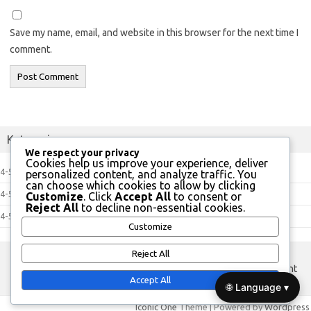
Save my name, email, and website in this browser for the next time I
comment.
Kategorien
We respect your privacy
Cookies help us improve your experience, deliver
4-5-1 Ausbildungsstrategien
personalized content, and analyze traffic. You
can choose which cookies to allow by clicking
4-5-1 Spielerrollen
Customize
. Click
Accept All
to consent or
Reject All
to decline non-essential cookies.
4-5-1 Taktische Vorteile
Customize
Reject All
custom footer text left
custom footer text right
Accept All
🌐 Language ▾
Iconic One
Theme | Powered by
Wordpress