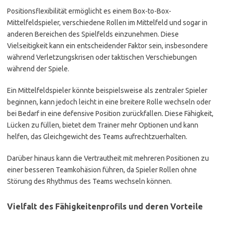
Positionsflexibilität ermöglicht es einem Box-to-Box-
Mittelfeldspieler, verschiedene Rollen im Mittelfeld und sogar in
anderen Bereichen des Spielfelds einzunehmen. Diese
Vielseitigkeit kann ein entscheidender Faktor sein, insbesondere
während Verletzungskrisen oder taktischen Verschiebungen
während der Spiele.
Ein Mittelfeldspieler könnte beispielsweise als zentraler Spieler
beginnen, kann jedoch leicht in eine breitere Rolle wechseln oder
bei Bedarf in eine defensive Position zurückfallen. Diese Fähigkeit,
Lücken zu füllen, bietet dem Trainer mehr Optionen und kann
helfen, das Gleichgewicht des Teams aufrechtzuerhalten.
Darüber hinaus kann die Vertrautheit mit mehreren Positionen zu
einer besseren Teamkohäsion führen, da Spieler Rollen ohne
Störung des Rhythmus des Teams wechseln können.
Vielfalt des Fähigkeitenprofils und deren Vorteile