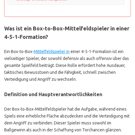
Was ist ein Box-to-Box-Mittelfeldspieler in einer
4-5-1-Formation?
Ein Box-to-Box-
Mittelfeldspieler in
einer 4-5-1-Formation ist ein
vielseitiger Spieler, der sowohl defensiv als auch offensiv über das
gesamte Spielfeld beiträgt. Diese Rolle erfordert hohe Ausdauer,
taktisches Bewusstsein und die Fähigkeit, schnell zwischen
Verteidigung und Angriff zu wechseln.
Definition und Hauptverantwortlichkeiten
Der Box-to-Box-Mittelfeldspieler hat die Aufgabe, während eines
Spiels eine erhebliche Fläche abzudecken und die Verteidigung mit
dem Angriff zu verbinden. Dieser Spieler muss sowohl im
Ballgewinn als auch in der Schaffung von Torchancen glänzen.