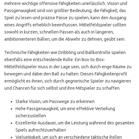
mehrere wichtige offensive Fähigkeiten unerlässlich. Vision und
Passgenauigkeit sind von größter Bedeutung; die Fähigkeit, das
Spiel zu lesen und präzise Pässe zu spielen, kann den Ausgang
eines Angriffs erheblich beeinflussen. Mittelfeldspieler sollten
sowohl in kurzen, schnellen Pässen als auch in längeren,
ambitionierteren Bällen, um die Abwehr zu dehnen, geübt sein.
Technische Fähigkeiten wie Dribbling und Ballkontrolle spielen
ebenfalls eine entscheidende Rolle. Ein Box-to-Box-
Mittelfeldspieler muss in der Lage sein, sich durch enge Räume zu
bewegen und dabei den Ball zu halten. Dieses Fähigkeitenprofil
ermöglicht es ihnen, sich durch gegnerische Spieler zu navigieren
und Chancen für sich selbst und ihre Mitspieler zu schaffen.
Starke Vision, um Passwege zu erkennen
Hohe Passgenauigkeit, um eine effektive Verteilung
sicherzustellen
Exzellente Ausdauer, um die Leistung während des gesamten
Spiels aufrechtzuerhalten
Vielseitigkeit, um sich an verschiedene taktische Rollen