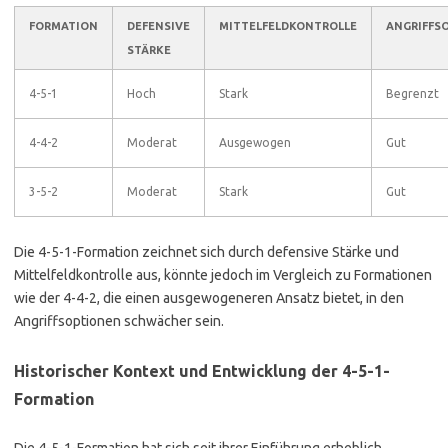
FORMATION
DEFENSIVE
MITTELFELDKONTROLLE
ANGRIFFS
STÄRKE
4-5-1
Hoch
Stark
Begrenzt
4-4-2
Moderat
Ausgewogen
Gut
3-5-2
Moderat
Stark
Gut
Die 4-5-1-Formation zeichnet sich durch defensive Stärke und
Mittelfeldkontrolle aus, könnte jedoch im Vergleich zu Formationen
wie der 4-4-2, die einen ausgewogeneren Ansatz bietet, in den
Angriffsoptionen schwächer sein.
Historischer Kontext und Entwicklung der 4-5-1-
Formation
Die 4-5-1-Formation hat sich seit ihrer Einführung erheblich