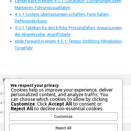
Center Back in einem 4-5-1: Luftduelle, Zuordnungen beim
Markieren, Führungsqualitäten
4-5-1 System: Überlastungen schaffen, Form halten,
Defensivdeckung
4-5-1 Taktiken für den Erfolg: Pressingfallen, Anpassungen
der Abwehrreihe, Angriffstiefe
Wide Forward in einem 4-5-1: Tempo, Dribbling-Fähigkeiten,
Torgefahr
Kategorien
We respect your privacy
Cookies help us improve your experience, deliver
4-5-1 Ausbildungsstrategien
personalized content, and analyze traffic. You
can choose which cookies to allow by clicking
4-5-1 Spielerrollen
Customize
. Click
Accept All
to consent or
Reject All
to decline non-essential cookies.
4-5-1 Taktische Vorteile
Customize
Reject All