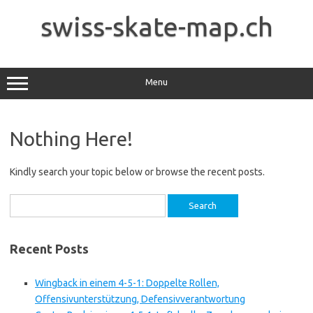
Skip
to
swiss-skate-map.ch
content
Menu
Nothing Here!
Kindly search your topic below or browse the recent posts.
Search
for:
Recent Posts
Wingback in einem 4-5-1: Doppelte Rollen,
Offensivunterstützung, Defensivverantwortung